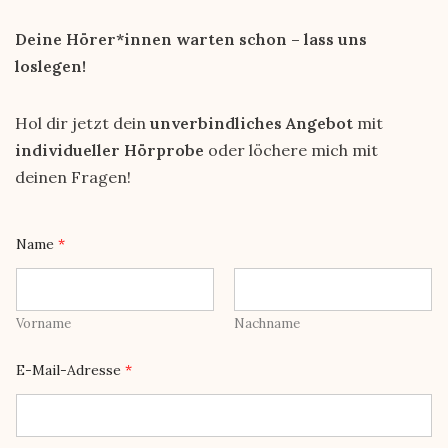
Deine Hörer*innen warten schon – lass uns
loslegen!
Hol dir jetzt dein
unverbindliches Angebot
mit
individueller Hörprobe
oder löchere mich mit
deinen Fragen!
N
Name
*
a
m
e
F
r
Vorname
Nachname
a
g
e
E-Mail-Adresse
*
n
a
n