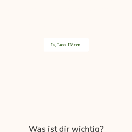
geben? Du möchtest, dass deine Fans es nicht nur
lesen, sondern auch immer und überall hören
können? Dann hol dir jetzt deine kostenlose
Hörprobe von deinem Hörbuch-to-be!
Ja, Lass Hören!
Was ist dir wichtig?