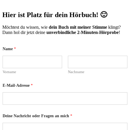
Hier ist Platz für dein Hörbuch! 🙂
Möchtest du wissen, wie
dein Buch mit meiner Stimme
klingt?
Dann hol dir jetzt deine
unverbindliche 2-Minuten-Hörprobe
!
o
Name
*
d
e
r
D
e
Vorname
Nachname
i
n
e
E-Mail-Adresse
*
F
r
a
g
e
n
Deine Nachricht oder Fragen an mich
*